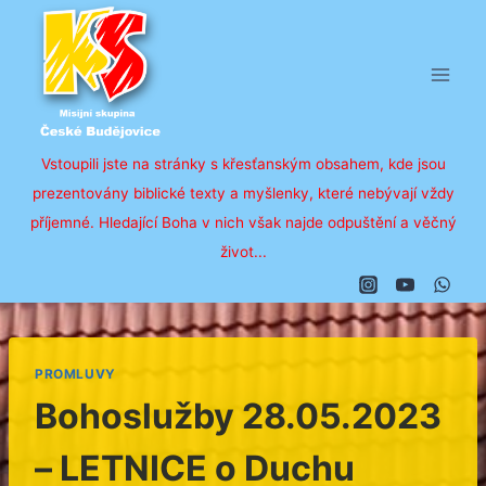
Přeskočit
na
obsah
Vstoupili jste na stránky s křesťanským obsahem, kde jsou
prezentovány biblické texty a myšlenky, které nebývají vždy
příjemné. Hledající Boha v nich však najde odpuštění a věčný
život...
PROMLUVY
Bohoslužby 28.05.2023
– LETNICE o Duchu