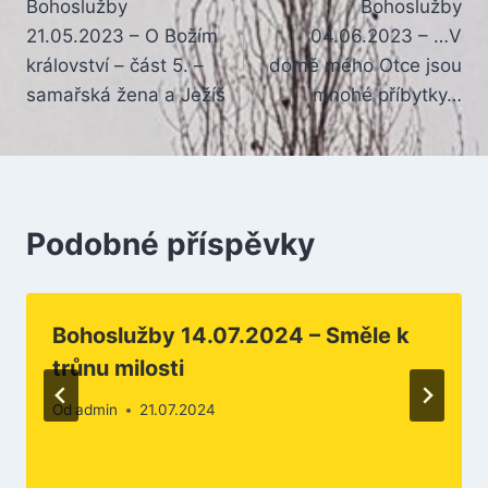
Bohoslužby
Bohoslužby
pro
21.05.2023 – O Božím
04.06.2023 – …V
příspěvek
království – část 5. –
domě mého Otce jsou
samařská žena a Ježíš
mnohé příbytky…
Podobné příspěvky
Bohoslužby 14.07.2024 – Směle k
trůnu milosti
Od
admin
21.07.2024