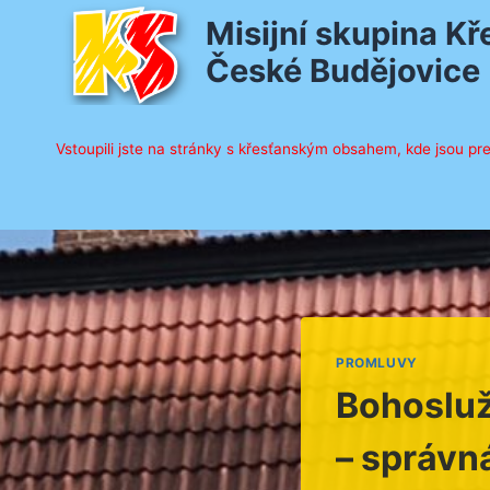
Přeskočit
Misijní skupina K
na
České Budějovice
obsah
Vstoupili jste na stránky s křesťanským obsahem, kde jsou pre
PROMLUVY
Bohosluž
– správná