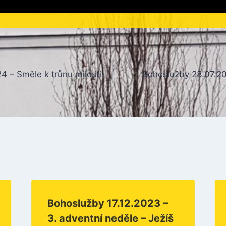
4 – Směle k trůnu milosti
Bohoslužby 28.07.20
Bohoslužby 17.12.2023 –
3. adventní neděle – Ježíš