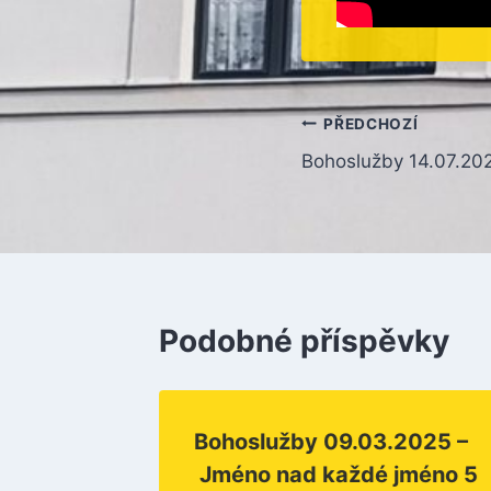
Navigace
PŘEDCHOZÍ
Bohoslužby 14.07.202
pro
příspěvek
Podobné příspěvky
2024 –
Bohoslužby 09.03.2025 –
Jméno nad každé jméno 5