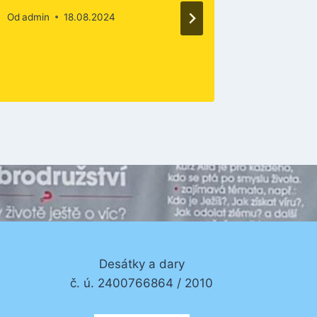
Od
admin
18.08.2024
Od
admin
Desátky a dary
č. ú. 2400766864 / 2010