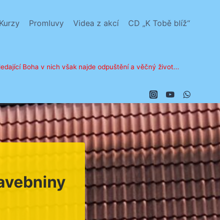
Kurzy
Promluvy
Videa z akcí
CD „K Tobě blíž“
edající Boha v nich však najde odpuštění a věčný život...
avebniny